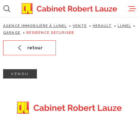
Aller
Aller
Aller
Aller
à
à
au
au
:
la
menu
contenu
recherche
principal
AGENCE IMMOBILIÈRE À LUNEL
VENTE
HERAULT
LUNEL
accueil
GARAGE
RESIDENCE SECURISEE
retour
ventes
locations
VENDU
estimation
gestion