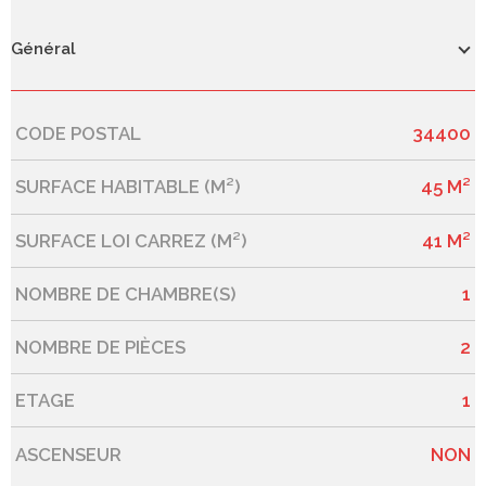
Général
CODE POSTAL
34400
Caractérisque
Valeurs
SURFACE HABITABLE (M²)
45 M²
SURFACE LOI CARREZ (M²)
41 M²
NOMBRE DE CHAMBRE(S)
1
NOMBRE DE PIÈCES
2
ETAGE
1
ASCENSEUR
NON