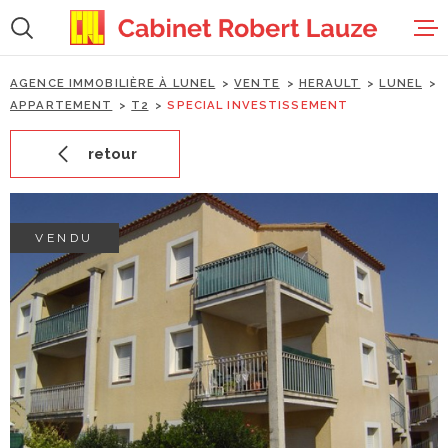
Aller
Aller
Aller
Aller
à
à
au
au
:
la
menu
contenu
recherche
principal
AGENCE IMMOBILIÈRE À LUNEL
VENTE
HERAULT
LUNEL
accueil
APPARTEMENT
T2
SPECIAL INVESTISSEMENT
retour
ventes
locations
VENDU
estimation
gestion