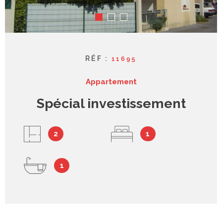
syndic
contact
RÉF :
11695
Appartement
Spécial investissement
2
1
1