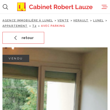
Aller
Aller
Aller
Aller
à
à
au
au
:
la
menu
contenu
recherche
principal
AGENCE IMMOBILIÈRE À LUNEL
VENTE
HERAULT
LUNEL
accueil
APPARTEMENT
T2
AVEC PARKING
retour
ventes
locations
VENDU
estimation
gestion